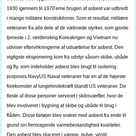
1930 igennem til 1970'erne brugen af ​​asbest var udbredt
i mange militære konstruktioner. Som et resultat, militære
veteraner fra alle dele af de væbnede styrker, som gjorde
tjeneste i 2. verdenskrig Koreakrigen og Vietnam nu
udviser eftervirkningerne af udsættelse for asbest. Den
vigtigste eksponering kom fra udstyr såsom skibe, ubåde
og fly, som indeholder asbest blev brugt til isolering
purposes.NavyUS Naval veteraner har en af ​​de højeste
forekomster af lungehindekræft blandt US veteraner. De
fleste af disse personer serveret i skibsværfter, hvor de
blev involveret i bygning af skibe og ubåde til brug i
flåden. Disse fartøjer blev snøret med asbest fra ende til
grund sin fremragende varmebestandighed kvaliteter.
Den asbest blev placeret i vægge, gulve, ventil