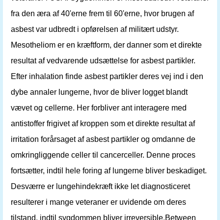
fra den æra af 40'erne frem til 60'erne, hvor brugen af ​​
asbest var udbredt i opførelsen af ​​militært udstyr.
Mesotheliom er en kræftform, der danner som et direkte
resultat af vedvarende udsættelse for asbest partikler.
Efter inhalation finde asbest partikler deres vej ind i den
dybe annaler lungerne, hvor de bliver logget blandt
vævet og cellerne. Her forbliver ant interagere med
antistoffer frigivet af kroppen som et direkte resultat af
irritation forårsaget af asbest partikler og omdanne de
omkringliggende celler til cancerceller. Denne proces
fortsætter, indtil hele foring af lungerne bliver beskadiget.
Desværre er lungehindekræft ikke let diagnosticeret
resulterer i mange veteraner er uvidende om deres
tilstand, indtil sygdommen bliver irreversible.Between