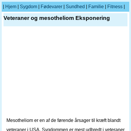
|
Hjem
|
Sygdom
|
Fødevarer
|
Sundhed
|
Familie
|
Fitness
|
Veteraner og mesotheliom Eksponering
Mesotheliom er en af ​​de førende årsager til kræft blandt
veteraner i USA. Sygdommen er mest udbredt i veteraner