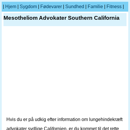
|
Hjem
|
Sygdom
|
Fødevarer
|
Sundhed
|
Familie
|
Fitness
|
Mesotheliom Advokater Southern California
Hvis du er på udkig efter information om lungehindekræft
advokater sydlige Californien, er du kommet til det rette