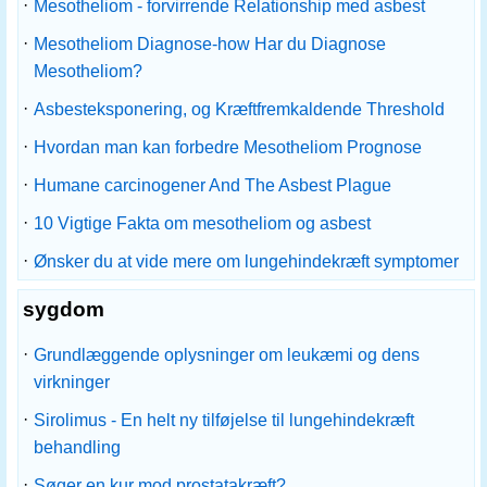
·
Mesotheliom - forvirrende Relationship med asbest
·
Mesotheliom Diagnose-how Har du Diagnose
Mesotheliom?
·
Asbesteksponering, og Kræftfremkaldende Threshold
·
Hvordan man kan forbedre Mesotheliom Prognose
·
Humane carcinogener And The Asbest Plague
·
10 Vigtige Fakta om mesotheliom og asbest
·
Ønsker du at vide mere om lungehindekræft symptomer
sygdom
·
Grundlæggende oplysninger om leukæmi og dens
virkninger
·
Sirolimus - En helt ny tilføjelse til lungehindekræft
behandling
·
Søger en kur mod prostatakræft?