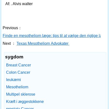
Af: . Alvis walter
Previous：
Finde en mesotheliom læge: tips til at vælge den rigtige læg
Next ：
Texas Mesotheliom Advokater
sygdom
Breast Cancer
Colon Cancer
leukæmi
Mesotheliom
Multipel sklerose
Kræft i æggestokkene
prostata Cancer