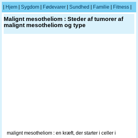
|
Hjem
|
Sygdom
|
Fødevarer
|
Sundhed
|
Familie
|
Fitness
|
Malignt mesotheliom : Steder af tumorer af
malignt mesotheliom og type
malignt mesotheliom : en kræft, der starter i celler i