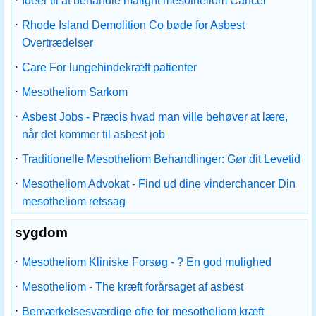
Ideer til at behandle malignt mesotheliom Cancer
·
Rhode Island Demolition Co bøde for Asbest
Overtrædelser
·
Care For lungehindekræft patienter
·
Mesotheliom Sarkom
·
Asbest Jobs - Præcis hvad man ville behøver at lære,
når det kommer til asbest job
·
Traditionelle Mesotheliom Behandlinger: Gør dit Levetid
·
Mesotheliom Advokat - Find ud dine vinderchancer Din
mesotheliom retssag
sygdom
·
Mesotheliom Kliniske Forsøg - ? En god mulighed
·
Mesotheliom - The kræft forårsaget af asbest
·
Bemærkelsesværdige ofre for mesotheliom kræft