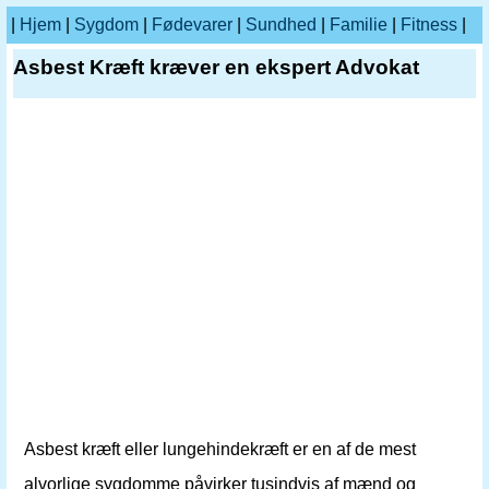
|
Hjem
|
Sygdom
|
Fødevarer
|
Sundhed
|
Familie
|
Fitness
|
Asbest Kræft kræver en ekspert Advokat
Asbest kræft eller lungehindekræft er en af ​​de mest
alvorlige sygdomme påvirker tusindvis af mænd og