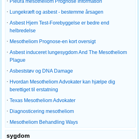
·
Pleura mesotheliom Prognose Information
·
Lungekræft og asbest - bestemme årsagen
·
Asbest Hjem Test-Forebyggelse er bedre end
helbredelse
·
Mesotheliom Prognose-en kort oversigt
·
Asbest induceret lungesygdom And The Mesotheliom
Plague
·
Asbeststøv og DNA Damage
·
Hvordan Mesotheliom Advokater kan hjælpe dig
berettiget til erstatning
·
Texas Mesotheliom Advokater
·
Diagnosticering mesotheliom
·
Mesotheliom Behandling Ways
sygdom