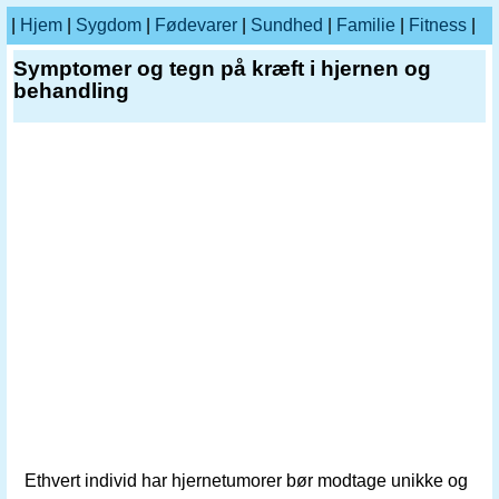
|
Hjem
|
Sygdom
|
Fødevarer
|
Sundhed
|
Familie
|
Fitness
|
Symptomer og tegn på kræft i hjernen og
behandling
Ethvert individ har hjernetumorer bør modtage unikke og