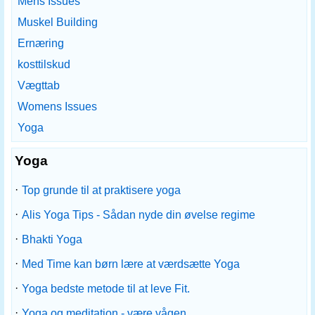
Mens Issues
Muskel Building
Ernæring
kosttilskud
Vægttab
Womens Issues
Yoga
Yoga
·
Top grunde til at praktisere yoga
·
Alis Yoga Tips - Sådan nyde din øvelse regime
·
Bhakti Yoga
·
Med Time kan børn lære at værdsætte Yoga
·
Yoga bedste metode til at leve Fit.
·
Yoga og meditation - være vågen