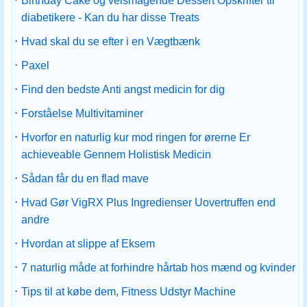
Birthday Cake og velsmagende Dessert Opskrifter til
diabetikere - Kan du har disse Treats
·
Hvad skal du se efter i en Vægtbænk
·
Paxel
·
Find den bedste Anti angst medicin for dig
·
Forståelse Multivitaminer
·
Hvorfor en naturlig kur mod ringen for ørerne Er
achieveable Gennem Holistisk Medicin
·
Sådan får du en flad mave
·
Hvad Gør VigRX Plus Ingredienser Uovertruffen end
andre
·
Hvordan at slippe af Eksem
·
7 naturlig måde at forhindre hårtab hos mænd og kvinder
·
Tips til at købe dem, Fitness Udstyr Machine