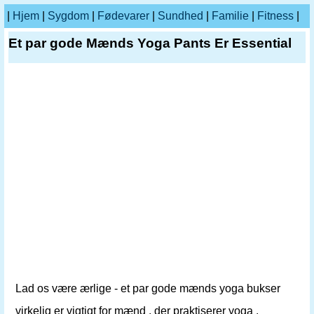
|
Hjem
|
Sygdom
|
Fødevarer
|
Sundhed
|
Familie
|
Fitness
|
Et par gode Mænds Yoga Pants Er Essential
Lad os være ærlige - et par gode mænds yoga bukser
virkelig er vigtigt for mænd , der praktiserer yoga .