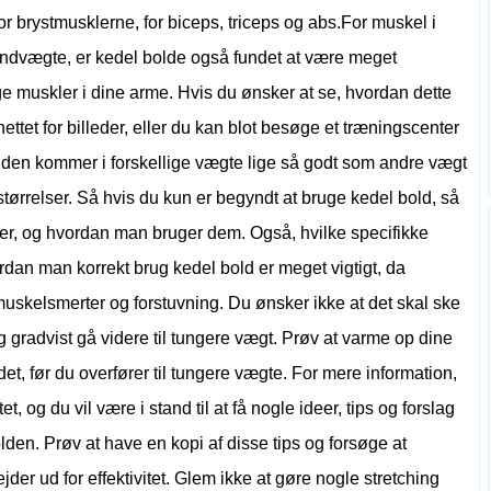
or brystmusklerne, for biceps, triceps og abs.For muskel i
åndvægte, er kedel bolde også fundet at være meget
gge muskler i dine arme. Hvis du ønsker at se, hvordan dette
nettet for billeder, eller du kan blot besøge et træningscenter
olden kommer i forskellige vægte lige så godt som andre vægt
størrelser. Så hvis du kun er begyndt at bruge kedel bold, så
rer, og hvordan man bruger dem. Også, hvilke specifikke
dan man korrekt brug kedel bold er meget vigtigt, da
uskelsmerter og forstuvning. Du ønsker ikke at det skal ske
 og gradvist gå videre til tungere vægt. Prøv at varme op dine
il det, før du overfører til tungere vægte. For mere information,
et, og du vil være i stand til at få nogle ideer, tips og forslag
lden. Prøv at have en kopi af disse tips og forsøge at
er ud for effektivitet. Glem ikke at gøre nogle stretching