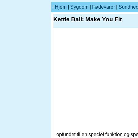
|
Hjem
|
Sygdom
|
Fødevarer
|
Sundhe
Kettle Ball: Make You Fit
opfundet til en speciel funktion og sp