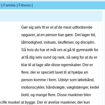
d
|
Familie
|
Fitness
|
Gør sig selv fit er et af de mest udfordrende
opgaver, at en person kan gøre. Det tager tid,
tålmodighed, indsats, skuffelser, og disciplin.
Så hvis du har et mål om at gå til gymnastik for
at få dig selv sund og rask, så sørg for at du er
klar til at tage alle disse egenskaber. Der er
flere, der er specielt lavet til at hjælpe en
person komme i form. Udstyr som løbebånd,
motionscykler, håndvægte, vægtstænger, kedel
bold, og mange flere. Disse maskiner blev
ecifik muskel at bygge. Der er øvelse maskiner, der kun