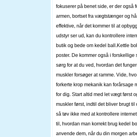
fokuserer på benet side, er der også f
armen, bortset fra vægtstænger og h
effektive, når det kommer til at opby
udstyr ser ud, kan du kontrollere inter
butik og bede om kedel ball.Kettle b
poster. De kommer også i forskellige 
sørg for at du ved, hvordan det funge
muskler forsøger at ramme. Vide, hvor
forkerte krop mekanik kan forårsage m
for dig. Start altid med let vægt først
muskler først, indtil det bliver brugt t
så tøv ikke med at kontrollere internett
til, hvordan man korrekt brug kedel bo
anvende dem, når du din morgen arbejd