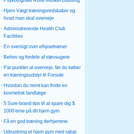
Psykologiske Rolle Muskel Building
·
Hjem Vægt træningsredskaber og
hvad man skal overveje
·
Administrerende Health Club
Facilities
·
En oversigt over ellipsetræner
·
Behov og fordele af støvsugere
·
Par punkter at overveje, før du køber
en træningsudstyr til Forside
·
Hvordan du nemt kan finde en
kosmetisk tandlæge
·
5 Sure-brand tips til at spare dig $
1000'erne på dit hjem gym
·
Få en god træning derhjemme
·
Udrustning et hjem gym med rabat