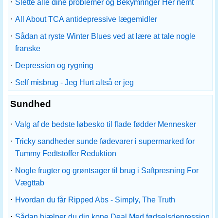
·
Slette alle dine problemer og Bekymringer Her nemt
·
All About TCA antidepressive lægemidler
·
Sådan at ryste Winter Blues ved at lære at tale nogle
franske
·
Depression og rygning
·
Self misbrug - Jeg Hurt altså er jeg
Sundhed
·
Valg af de bedste løbesko til flade fødder Mennesker
·
Tricky sandheder sunde fødevarer i supermarked for
Tummy Fedtstoffer Reduktion
·
Nogle frugter og grøntsager til brug i Saftpresning For
Vægttab
·
Hvordan du får Ripped Abs - Simply, The Truth
·
Sådan hjælper du din kone Deal Med fødselsdepression