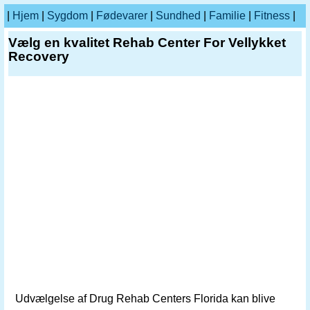
|
Hjem
|
Sygdom
|
Fødevarer
|
Sundhed
|
Familie
|
Fitness
|
Vælg en kvalitet Rehab Center For Vellykket
Recovery
Udvælgelse af Drug Rehab Centers Florida kan blive