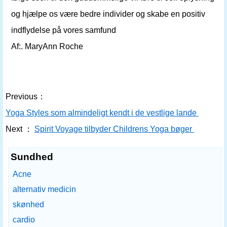
og hjælpe os være bedre individer og skabe en positiv
indflydelse på vores samfund
Af:. MaryAnn Roche
Previous：
Yoga Styles som almindeligt kendt i de vestlige lande
Next ：
Spirit Voyage tilbyder Childrens Yoga bøger
Sundhed
Acne
alternativ medicin
skønhed
cardio