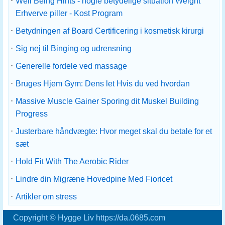
·
Well Being Hints - nogle betydelige situation Weight
Erhverve piller - Kost Program
·
Betydningen af ​​Board Certificering i kosmetisk kirurgi
·
Sig nej til Binging og udrensning
·
Generelle fordele ved massage
·
Bruges Hjem Gym: Dens let Hvis du ved hvordan
·
Massive Muscle Gainer Sporing dit Muskel Building
Progress
·
Justerbare håndvægte: Hvor meget skal du betale for et
sæt
·
Hold Fit With The Aerobic Rider
·
Lindre din Migræne Hovedpine Med Fioricet
·
Artikler om stress
Copyright © Hygge Liv https://da.0685.com