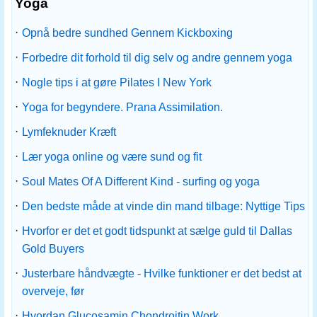
Yoga
·
Opnå bedre sundhed Gennem Kickboxing
·
Forbedre dit forhold til dig selv og andre gennem yoga
·
Nogle tips i at gøre Pilates I New York
·
Yoga for begyndere. Prana Assimilation.
·
Lymfeknuder Kræft
·
Lær yoga online og være sund og fit
·
Soul Mates Of A Different Kind - surfing og yoga
·
Den bedste måde at vinde din mand tilbage: Nyttige Tips
·
Hvorfor er det et godt tidspunkt at sælge guld til Dallas
Gold Buyers
·
Justerbare håndvægte - Hvilke funktioner er det bedst at
overveje, før
·
Hvordan Glucosamin Chondroitin Work