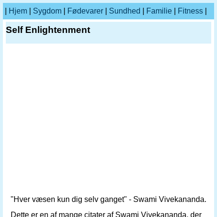
|
Hjem
|
Sygdom
|
Fødevarer
|
Sundhed
|
Familie
|
Fitness
|
Self Enlightenment
"Hver væsen kun dig selv ganget" - Swami Vivekananda.
Dette er en af ​​mange citater af Swami Vivekananda, der