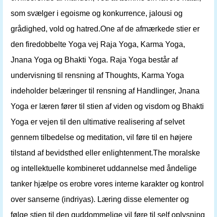
som svælger i egoisme og konkurrence, jalousi og
grådighed, vold og hatred.One af de afmærkede stier er
den firedobbelte Yoga vej Raja Yoga, Karma Yoga,
Jnana Yoga og Bhakti Yoga. Raja Yoga består af
undervisning til rensning af Thoughts, Karma Yoga
indeholder belæringer til rensning af Handlinger, Jnana
Yoga er læren fører til stien af ​​viden og visdom og Bhakti
Yoga er vejen til den ultimative realisering af selvet
gennem tilbedelse og meditation, vil føre til en højere
tilstand af bevidsthed eller enlightenment.The moralske
og intellektuelle kombineret uddannelse med åndelige
tanker hjælpe os erobre vores interne karakter og kontrol
over sanserne (indriyas). Læring disse elementer og
følge stien til den guddommelige vil føre til self oplysning