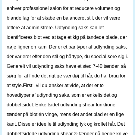
enhver professionel salon for at reducere volumen og
blande lag for at skabe en balanceret stil, der vil være
lettere at administrere. Udtynding saks kan let
identificeres blot ved at tage et kig på tandede blade, der
nøje ligner en kam. Der er et par typer af udtynding saks,
der varierer efter den stil og hårtype, du specialisere sig i.
Generelt vil udtynding saks have et sted 7-40 tænder, så
sørg for at finde det rigtige værktøj til hår, du har brug for
at style.First , vil du ønsker at vide, at der er to
hovedtyper af udtynding saks, som er enkeltsidet og
dobbeltsidet. Enkeltsidet udtynding shear funktioner
tænder på blot én vinge, mens det andet blad er en lige
kant. Disse er ideelle til udtynding tyk og krøllet hår. Det
dobbeltsidede udtynding shear ® tænder på begge knive