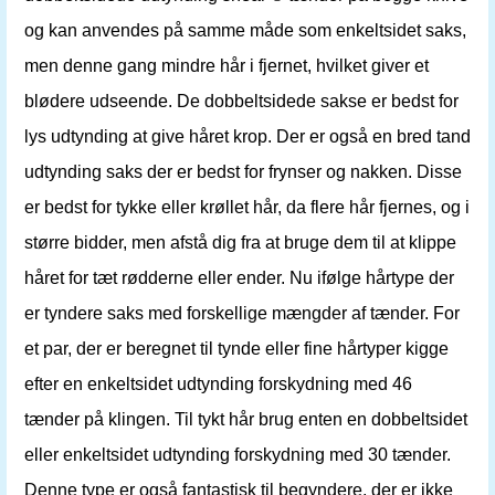
og kan anvendes på samme måde som enkeltsidet saks,
men denne gang mindre hår i fjernet, hvilket giver et
blødere udseende. De dobbeltsidede sakse er bedst for
lys udtynding at give håret krop. Der er også en bred tand
udtynding saks der er bedst for frynser og nakken. Disse
er bedst for tykke eller krøllet hår, da flere hår fjernes, og i
større bidder, men afstå dig fra at bruge dem til at klippe
håret for tæt rødderne eller ender. Nu ifølge hårtype der
er tyndere saks med forskellige mængder af tænder. For
et par, der er beregnet til tynde eller fine hårtyper kigge
efter en enkeltsidet udtynding forskydning med 46
tænder på klingen. Til tykt hår brug enten en dobbeltsidet
eller enkeltsidet udtynding forskydning med 30 tænder.
Denne type er også fantastisk til begyndere, der er ikke