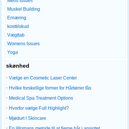
Mens Issues
Muskel Building
Ernæring
kosttilskud
Vægttab
Womens Issues
Yoga
skønhed
·
Vælge en Cosmetic Laser Center
·
Hvilke forskellige former for Hårtørrer fås
·
Medical Spa Treatment Options
·
Hvorfor vælge Full Highlight?
·
Mjødurt I Skincare
·
En Womans metode til at fjerne hår i ansigtet