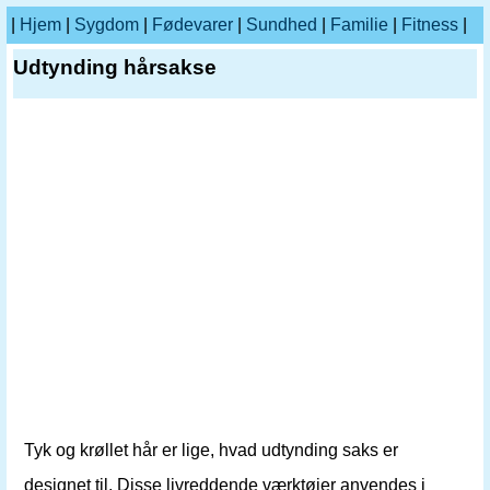
|
Hjem
|
Sygdom
|
Fødevarer
|
Sundhed
|
Familie
|
Fitness
|
Udtynding hårsakse
Tyk og krøllet hår er lige, hvad udtynding saks er
designet til. Disse livreddende værktøjer anvendes i