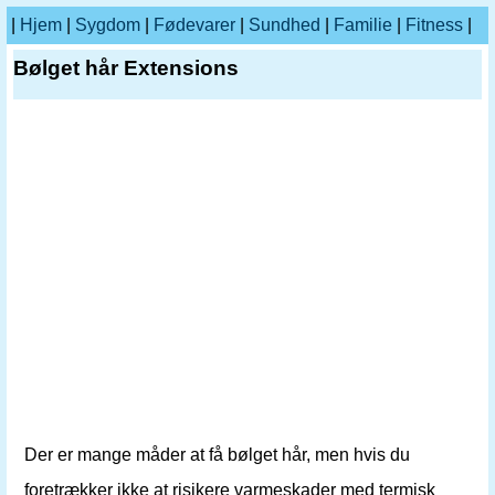
|
Hjem
|
Sygdom
|
Fødevarer
|
Sundhed
|
Familie
|
Fitness
|
Bølget hår Extensions
Der er mange måder at få bølget hår, men hvis du
foretrækker ikke at risikere varmeskader med termisk