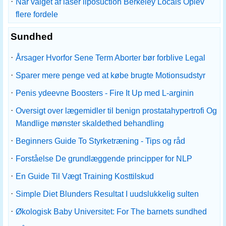
·
Når valget af laser liposuction Berkeley Locals Oplev
flere fordele
Sundhed
·
Årsager Hvorfor Sene Term Aborter bør forblive Legal
·
Sparer mere penge ved at købe brugte Motionsudstyr
·
Penis ydeevne Boosters - Fire It Up med L-arginin
·
Oversigt over lægemidler til benign prostatahypertrofi Og
Mandlige mønster skaldethed behandling
·
Beginners Guide To Styrketræning - Tips og råd
·
Forståelse De grundlæggende principper for NLP
·
En Guide Til Vægt Training Kosttilskud
·
Simple Diet Blunders Resultat I uudslukkelig sulten
·
Økologisk Baby Universitet: For The barnets sundhed