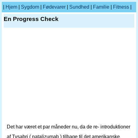
|
Hjem
|
Sygdom
|
Fødevarer
|
Sundhed
|
Familie
|
Fitness
|
En Progress Check
Det har været et par måneder nu, da de re- introduktioner
af Tysabri ( natalizumab ) tilbage til det amerikanske