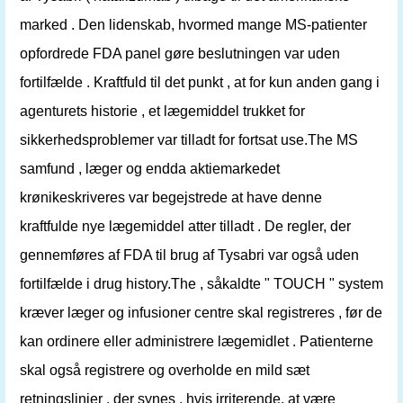
marked . Den lidenskab, hvormed mange MS-patienter
opfordrede FDA panel gøre beslutningen var uden
fortilfælde . Kraftfuld til det punkt , at for kun anden gang i
agenturets historie , et lægemiddel trukket for
sikkerhedsproblemer var tilladt for fortsat use.The MS
samfund , læger og endda aktiemarkedet
krønikeskriveres var begejstrede at have denne
kraftfulde nye lægemiddel atter tilladt . De regler, der
gennemføres af FDA til brug af Tysabri var også uden
fortilfælde i drug history.The , såkaldte " TOUCH " system
kræver læger og infusioner centre skal registreres , før de
kan ordinere eller administrere lægemidlet . Patienterne
skal også registrere og overholde en mild sæt
retningslinjer , der synes , hvis irriterende, at være