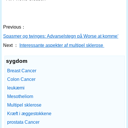
Previous：
Spasmer og twinges: Advarselstegn på Worse at komme?. Mul
Next ：
Interessante aspekter af multipel sklerose
sygdom
Breast Cancer
Colon Cancer
leukæmi
Mesotheliom
Multipel sklerose
Kræft i æggestokkene
prostata Cancer