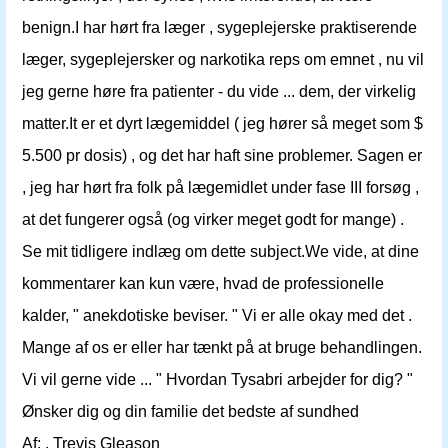
benign.I har hørt fra læger , sygeplejerske praktiserende
læger, sygeplejersker og narkotika reps om emnet , nu vil
jeg gerne høre fra patienter - du vide ... dem, der virkelig
matter.It er et dyrt lægemiddel ( jeg hører så meget som $
5.500 pr dosis) , og det har haft sine problemer. Sagen er
, jeg har hørt fra folk på lægemidlet under fase III forsøg ,
at det fungerer også (og virker meget godt for mange) .
Se mit tidligere indlæg om dette subject.We vide, at dine
kommentarer kan kun være, hvad de professionelle
kalder, " anekdotiske beviser. " Vi er alle okay med det .
Mange af os er eller har tænkt på at bruge behandlingen.
Vi vil gerne vide ... " Hvordan Tysabri arbejder for dig? "
Ønsker dig og din familie det bedste af sundhed
Af: . Trevis Gleason