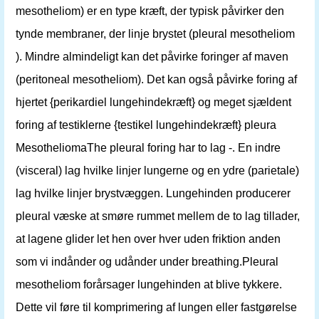
mesotheliom) er en type kræft, der typisk påvirker den
tynde membraner, der linje brystet (pleural mesotheliom
). Mindre almindeligt kan det påvirke foringer af maven
(peritoneal mesotheliom). Det kan også påvirke foring af
hjertet {perikardiel lungehindekræft} og meget sjældent
foring af testiklerne {testikel lungehindekræft} pleura
MesotheliomaThe pleural foring har to lag -. En indre
(visceral) lag hvilke linjer lungerne og en ydre (parietale)
lag hvilke linjer brystvæggen. Lungehinden producerer
pleural væske at smøre rummet mellem de to lag tillader,
at lagene glider let hen over hver uden friktion anden
som vi indånder og udånder under breathing.Pleural
mesotheliom forårsager lungehinden at blive tykkere.
Dette vil føre til komprimering af lungen eller fastgørelse