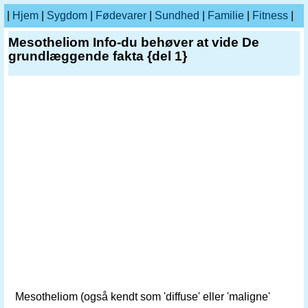
|
Hjem
|
Sygdom
|
Fødevarer
|
Sundhed
|
Familie
|
Fitness
|
Mesotheliom Info-du behøver at vide De
grundlæggende fakta {del 1}
Mesotheliom (også kendt som 'diffuse' eller 'maligne'