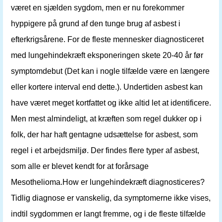
været en sjælden sygdom, men er nu forekommer
hyppigere på grund af den tunge brug af asbest i
efterkrigsårene. For de fleste mennesker diagnosticeret
med lungehindekræft eksponeringen skete 20-40 år før
symptomdebut (Det kan i nogle tilfælde være en længere
eller kortere interval end dette.). Undertiden asbest kan
have været meget kortfattet og ikke altid let at identificere.
Men mest almindeligt, at kræften som regel dukker op i
folk, der har haft gentagne udsættelse for asbest, som
regel i et arbejdsmiljø. Der findes flere typer af asbest,
som alle er blevet kendt for at forårsage
Mesothelioma.How er lungehindekræft diagnosticeres?
Tidlig diagnose er vanskelig, da symptomerne ikke vises,
indtil sygdommen er langt fremme, og i de fleste tilfælde