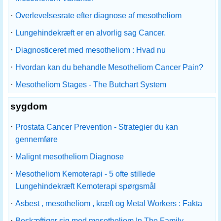
·
Overlevelsesrate efter diagnose af mesotheliom
·
Lungehindekræft er en alvorlig sag Cancer.
·
Diagnosticeret med mesotheliom : Hvad nu
·
Hvordan kan du behandle Mesotheliom Cancer Pain?
·
Mesotheliom Stages - The Butchart System
sygdom
·
Prostata Cancer Prevention - Strategier du kan
gennemføre
·
Malignt mesotheliom Diagnose
·
Mesotheliom Kemoterapi - 5 ofte stillede
Lungehindekræft Kemoterapi spørgsmål
·
Asbest , mesotheliom , kræft og Metal Workers : Fakta
·
Beskæftiger sig med mesotheliom In The Family