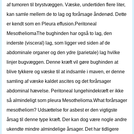
af tumoren til brystvæggen. Væske, undertiden flere liter,
kan samle mellem de to lag og forårsage åndenød. Dette
er kendt som en Pleura effusion.Peritoneal
MesotheliomaThe bughinden har også to lag, den
inderste (visceral) lag, som ligger ved siden af ​​de
abdominale organer og den ydre (parietale) lag hvilke
linjer bugvæggen. Denne kræft vil gøre bughinden at
blive tykkere og væske til at indsamle i maven, er denne
samling af væske kaldet ascites og det forårsager
abdominal hævelse. Peritoneal lungehindekræft er ikke
så almindeligt som pleura Mesothelioma.What forårsager
mesotheliom? Udsættelse for asbest er den vigtigste
årsag til denne type kræft. Der kan dog være nogle andre
ukendte mindre almindelige årsager. Det har tidligere