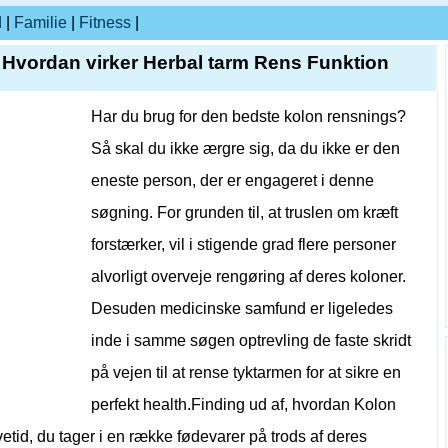
d
|
Familie
|
Fitness
|
t Hvordan virker Herbal tarm Rens Funktion
Har du brug for den bedste kolon rensnings?
Så skal du ikke ærgre sig, da du ikke er den
eneste person, der er engageret i denne
søgning. For grunden til, at truslen om kræft
forstærker, vil i stigende grad flere personer
alvorligt overveje rengøring af deres koloner.
Desuden medicinske samfund er ligeledes
inde i samme søgen optrevling de faste skridt
på vejen til at rense tyktarmen for at sikre en
perfekt health.Finding ud af, hvordan Kolon
id, du tager i en række fødevarer på trods af deres