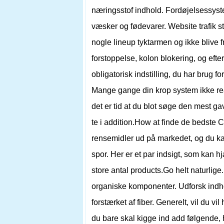
næringsstof indhold. Fordøjelsessyst
væsker og fødevarer. Website trafik sto
nogle lineup tyktarmen og ikke blive f
forstoppelse, kolon blokering, og ef
obligatorisk indstilling, du har brug for
Mange gange din krop system ikke reag
det er tid at du blot søge den mest 
te i addition.How at finde de bedste 
rensemidler ud på markedet, og du kan 
spor. Her er et par indsigt, som kan 
store antal products.Go helt naturlige.
organiske komponenter. Udforsk indhol
forstærket af fiber. Generelt, vil du v
du bare skal kigge ind add følgende, h