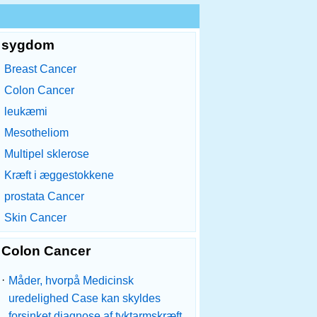
sygdom
Breast Cancer
Colon Cancer
leukæmi
Mesotheliom
Multipel sklerose
Kræft i æggestokkene
prostata Cancer
Skin Cancer
Colon Cancer
·
Måder, hvorpå Medicinsk
uredelighed Case kan skyldes
forsinket diagnose af tyktarmskræft