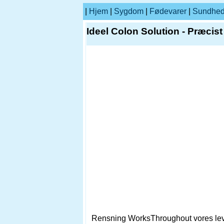
|
Hjem
|
Sygdom
|
Fødevarer
|
Sundhe
Ideel Colon Solution - Præcis
Rensning WorksThroughout vores levet