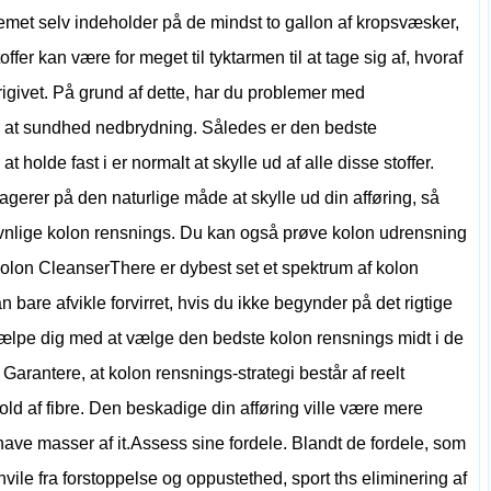
emet selv indeholder på de mindst to gallon af kropsvæsker,
ffer kan være for meget til tyktarmen til at tage sig af, hvoraf
rigivet. På grund af dette, har du problemer med
ter at sundhed nedbrydning. Således er den bedste
 at holde fast i er normalt at skylle ud af alle disse stoffer.
erer på den naturlige måde at skylle ud din afføring, så
gavnlige kolon rensnings. Du kan også prøve kolon udrensning
Colon CleanserThere er dybest set et spektrum af kolon
bare afvikle forvirret, hvis du ikke begynder på det rigtige
hjælpe dig med at vælge den bedste kolon rensnings midt i de
 Garantere, at kolon rensnings-strategi består af reelt
d af fibre. Den beskadige din afføring ville være mere
il have masser af it.Assess sine fordele. Blandt de fordele, som
vile fra forstoppelse og oppustethed, sport ths eliminering af