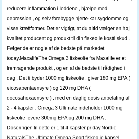
reducere inflammation i leddene , hjælpe med
depression , og selv forebygge hjerte-kar sygdomme og
visse kræftformer. Det er vigtigt, at du altid vælger en høj
kvalitet producent og produkt til din fiskeolie kosttilskud .
Følgende er nogle af de bedste på markedet
today.MaxalifeThe Omega 3 fiskeolie fra Maxalife er et
fremragende produkt , og en af ​​de bedste til rådighed i
dag . Det tilbyder 1000 mg fiskeolie , giver 180 mg EPA (
eicosapentaensyre ) og 120 mg DHA (
docosahexaensyre ) , med en daglig dosis anbefaling af
2 - 4 kapsler . Omega 3 Ultimate indeholder 1000 mg
fiskeolie levere 300mg EPA og 200 mg DHA .
Doseringen til dette er 1 til 4 kapsler pr day.Nordic
NaturalsThe Ultimate Omega Sport fiskeolie kapsel ,