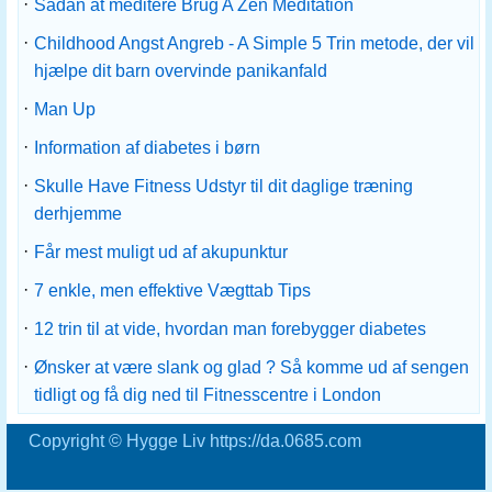
·
Sådan at meditere Brug A Zen Meditation
·
Childhood Angst Angreb - A Simple 5 Trin metode, der vil
hjælpe dit barn overvinde panikanfald
·
Man Up
·
Information af diabetes i børn
·
Skulle Have Fitness Udstyr til dit daglige træning
derhjemme
·
Får mest muligt ud af akupunktur
·
7 enkle, men effektive Vægttab Tips
·
12 trin til at vide, hvordan man forebygger diabetes
·
Ønsker at være slank og glad ? Så komme ud af sengen
tidligt og få dig ned til Fitnesscentre i London
Copyright © Hygge Liv https://da.0685.com