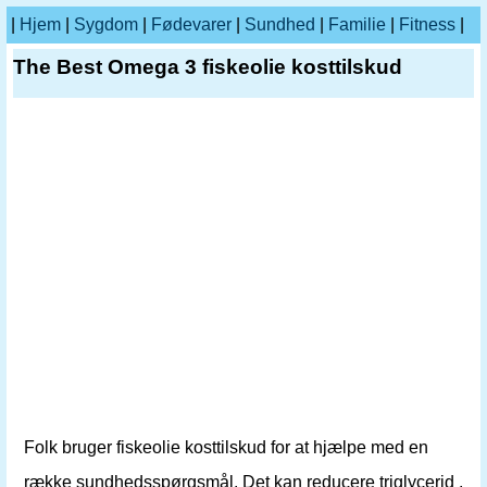
|
Hjem
|
Sygdom
|
Fødevarer
|
Sundhed
|
Familie
|
Fitness
|
The Best Omega 3 fiskeolie kosttilskud
Folk bruger fiskeolie kosttilskud for at hjælpe med en
række sundhedsspørgsmål. Det kan reducere triglycerid ,