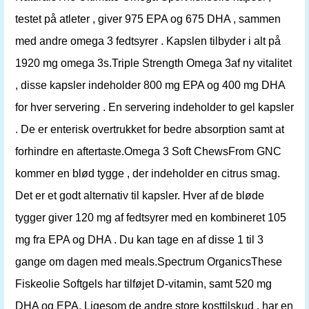
testet på atleter , giver 975 EPA og 675 DHA , sammen
med andre omega 3 fedtsyrer . Kapslen tilbyder i alt på
1920 mg omega 3s.Triple Strength Omega 3af ny vitalitet
, disse kapsler indeholder 800 mg EPA og 400 mg DHA
for hver servering . En servering indeholder to gel kapsler
. De er enterisk overtrukket for bedre absorption samt at
forhindre en aftertaste.Omega 3 Soft ChewsFrom GNC
kommer en blød tygge , der indeholder en citrus smag.
Det er et godt alternativ til kapsler. Hver af de bløde
tygger giver 120 mg af fedtsyrer med en kombineret 105
mg fra EPA og DHA . Du kan tage en af ​​disse 1 til 3
gange om dagen med meals.Spectrum OrganicsThese
Fiskeolie Softgels har tilføjet D-vitamin, samt 520 mg
DHA og EPA. Ligesom de andre store kosttilskud , har en