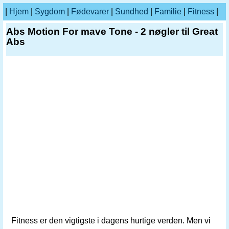
|
Hjem
|
Sygdom
|
Fødevarer
|
Sundhed
|
Familie
|
Fitness
|
Abs Motion For mave Tone - 2 nøgler til Great
Abs
Fitness er den vigtigste i dagens hurtige verden. Men vi