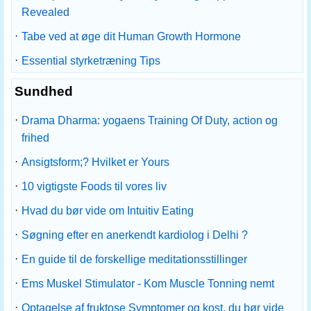
Revealed
·
Tabe ved at øge dit Human Growth Hormone
·
Essential styrketræning Tips
Sundhed
·
Drama Dharma: yogaens Training Of Duty, action og
frihed
·
Ansigtsform;? Hvilket er Yours
·
10 vigtigste Foods til vores liv
·
Hvad du bør vide om Intuitiv Eating
·
Søgning efter en anerkendt kardiolog i Delhi ?
·
En guide til de forskellige meditationsstillinger
·
Ems Muskel Stimulator - Kom Muscle Tonning nemt
·
Optagelse af fruktose Symptomer og kost, du bør vide