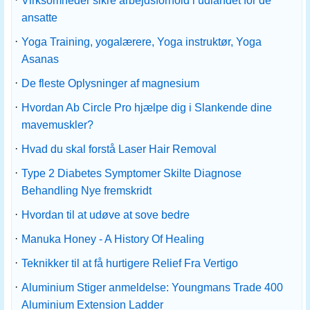
Virksomheder sikre arbejdsforhold i udlandet for de
ansatte
·
Yoga Training, yogalærere, Yoga instruktør, Yoga
Asanas
·
De fleste Oplysninger af magnesium
·
Hvordan Ab Circle Pro hjælpe dig i Slankende dine
mavemuskler?
·
Hvad du skal forstå Laser Hair Removal
·
Type 2 Diabetes Symptomer Skilte Diagnose
Behandling Nye fremskridt
·
Hvordan til at udøve at sove bedre
·
Manuka Honey - A History Of Healing
·
Teknikker til at få hurtigere Relief Fra Vertigo
·
Aluminium Stiger anmeldelse: Youngmans Trade 400
Aluminium Extension Ladder