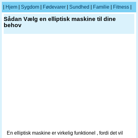
|
Hjem
|
Sygdom
|
Fødevarer
|
Sundhed
|
Familie
|
Fitness
|
Sådan Vælg en elliptisk maskine til dine
behov
En elliptisk maskine er virkelig funktionel , fordi det vil