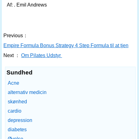
Af: . Emil Andrews
Previous：
Empire Formula Bonus Strategy 4 Step Formula til at tjene di
Next ：
Om Pilates Udstyr
Sundhed
Acne
alternativ medicin
skønhed
cardio
depression
diabetes
Øvelse