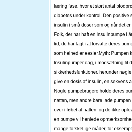
læring fase, hvor et stort antal blodp
diabetes under kontrol. Den positive s
insulin i små doser som og når det er
Folk, der har haft en insulinpumpe i 
tid, de har lagt i at forvalte deres pu
som helhed er easier.Myth: Pumpen ka
Insulinpumper dag, i modsætning til
sikkerhedsfunktioner, herunder nøglelå
give en dosis af insulin, en sekvens a
Nogle pumpebrugere holde deres pum
natten, men andre bare lade pumpen i 
over i løbet af natten, og de ikke opl
en pumpe vil henlede opmærksomhed
mange forskellige måder, for eksempel