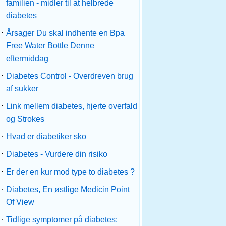
familien - midler til at helbrede
diabetes
·
Årsager Du skal indhente en Bpa
Free Water Bottle Denne
eftermiddag
·
Diabetes Control - Overdreven brug
af sukker
·
Link mellem diabetes, hjerte overfald
og Strokes
·
Hvad er diabetiker sko
·
Diabetes - Vurdere din risiko
·
Er der en kur mod type to diabetes ?
·
Diabetes, En østlige Medicin Point
Of View
·
Tidlige symptomer på diabetes: