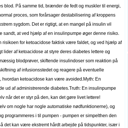
 blod. På samme tid, brænder de fedt og muskler til energi,
normal proces, som forårsager destabilisering af kroppens
kstrem sygdom. Det er rigtigt, at en mangel på insulin vil
e sandt, at ved hjælp af en insulinpumpe øger denne risiko.
isikoen for ketoacidose faktisk være faldet, og ved hjælp af
 lider af ketoacidose at styre deres diabetes lettere og
lmæssig blodprøver, skiftende insulindoser som reaktion på
iftning af infusionsstedet og reagere på eventuelle
, hvordan ketoacidose kan være avoided.Myth: En
jde ud af administrerende diabetes.Truth: En insulinpumpe
 når det er styr på den, kan det gøre livet lettere!
(selv om nogle har nogle automatiske nødfunktionerne), og
 og programmeres i til pumpen - pumpen er simpelthen den
 Så det kan være ekstremt hårdt arbejde på tidspunkter, især i