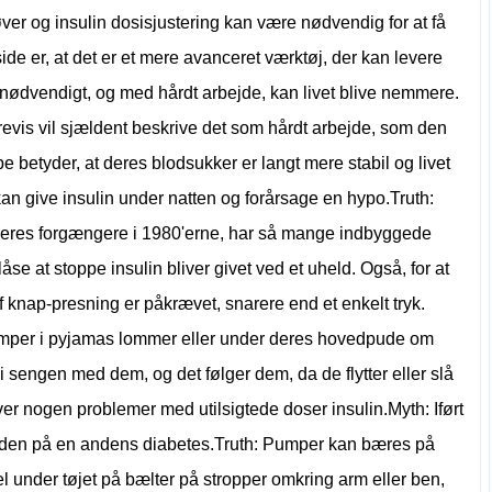
røver og insulin dosisjustering kan være nødvendig for at få
ide er, at det er et mere avanceret værktøj, der kan levere
 nødvendigt, og med hårdt arbejde, kan livet blive nemmere.
årevis vil sjældent beskrive det som hårdt arbejde, som den
mpe betyder, at deres blodsukker er langt mere stabil og livet
n give insulin under natten og forårsage en hypo.Truth:
 deres forgængere i 1980'erne, har så mange indbyggede
se at stoppe insulin bliver givet ved et uheld. Også, for at
f knap-presning er påkrævet, snarere end et enkelt tryk.
per i pyjamas lommer eller under deres hovedpude om
sengen med dem, og det følger dem, da de flytter eller slå
ever nogen problemer med utilsigtede doser insulin.Myth: Iført
en på en andens diabetes.Truth: Pumper kan bæres på
 under tøjet på bælter på stropper omkring arm eller ben,