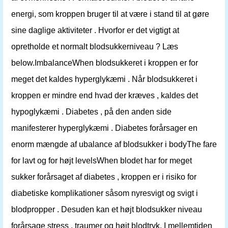
energi, som kroppen bruger til at være i stand til at gøre
sine daglige aktiviteter . Hvorfor er det vigtigt at
opretholde et normalt blodsukkerniveau ? Læs
below.ImbalanceWhen blodsukkeret i kroppen er for
meget det kaldes hyperglykæmi . Når blodsukkeret i
kroppen er mindre end hvad der kræves , kaldes det
hypoglykæmi . Diabetes , på den anden side
manifesterer hyperglykæmi . Diabetes forårsager en
enorm mængde af ubalance af blodsukker i bodyThe fare
for lavt og for højt levelsWhen blodet har for meget
sukker forårsaget af diabetes , kroppen er i risiko for
diabetiske komplikationer såsom nyresvigt og svigt i
blodpropper . Desuden kan et højt blodsukker niveau
forårsage stress , traumer og højt blodtryk. I mellemtiden