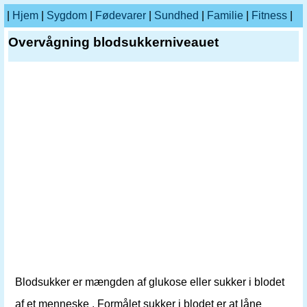
|
Hjem
|
Sygdom
|
Fødevarer
|
Sundhed
|
Familie
|
Fitness
|
Overvågning blodsukkerniveauet
Blodsukker er mængden af glukose eller sukker i blodet
af et menneske . Formålet sukker i blodet er at låne