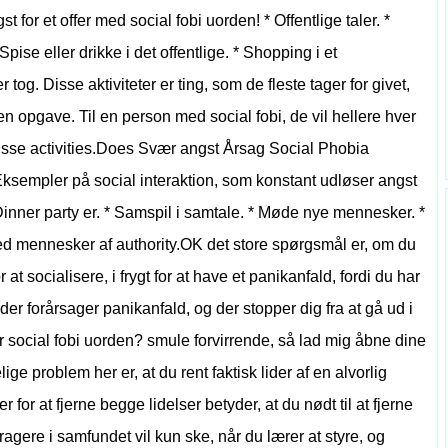
st for et offer med social fobi uorden! * Offentlige taler. *
Spise eller drikke i det offentlige. * Shopping i et
tog. Disse aktiviteter er ting, som de fleste tager for givet,
 opgave. Til en person med social fobi, de vil hellere hver
​disse activities.Does Svær angst Årsag Social Phobia
Eksempler på social interaktion, som konstant udløser angst
* Dinner party er. * Samspil i samtale. * Møde nye mennesker. *
med mennesker af authority.OK det store spørgsmål er, om du
 at socialisere, i frygt for at have et panikanfald, fordi du har
er forårsager panikanfald, og der stopper dig fra at gå ud i
r social fobi uorden? smule forvirrende, så lad mig åbne dine
ige problem her er, at du rent faktisk lider af en alvorlig
r for at fjerne begge lidelser betyder, at du nødt til at fjerne
eragere i samfundet vil kun ske, når du lærer at styre, og