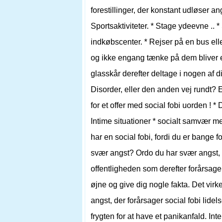
forestillinger, der konstant udløser ang
Sportsaktiviteter. * Stage ydeevne .. * 
indkøbscenter. * Rejser på en bus eller 
og ikke engang tænke på dem bliver en
glasskår derefter deltage i nogen af ​
Disorder, eller den anden vej rundt? 
for et offer med social fobi uorden ! 
Intime situationer * socialt samvær 
har en social fobi, fordi du er bange for
svær angst? Ordo du har svær angst, d
offentligheden som derefter forårsage
øjne og give dig nogle fakta. Det virkel
angst, der forårsager social fobi lidelse
frygten for at have et panikanfald. Int