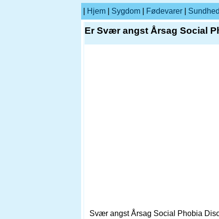
|
Hjem
|
Sygdom
|
Fødevarer
|
Sundhe
Er Svær angst Årsag Social Ph
Svær angst Årsag Social Phobia Disor