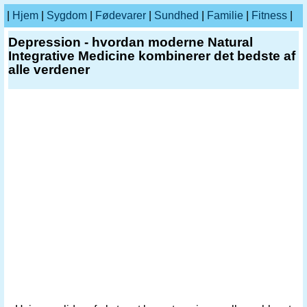
|
Hjem
|
Sygdom
|
Fødevarer
|
Sundhed
|
Familie
|
Fitness
|
Depression - hvordan moderne Natural
Integrative Medicine kombinerer det bedste af
alle verdener