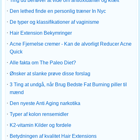
Ting du behøver at vide om antioxidanter og kræft
·
Den lethed finde en personlig træner In Nyc
·
De typer og klassifikationer af vaginisme
·
Hair Extension Bekymringer
·
Acne Fjernelse cremer - Kan de alvorligt Reducer Acne
Quick
·
Alle fakta om The Paleo Diet?
·
Ønsker at slanke prøve disse forslag
·
3 Ting at undgå, når Brug Bedste Fat Burning piller til
mænd
·
Den nyeste Anti Aging narkotika
·
Typer af kolon rensemidler
·
K2-vitamin Kilder og fordele
·
Betydningen af ​​kvalitet Hair Extensions