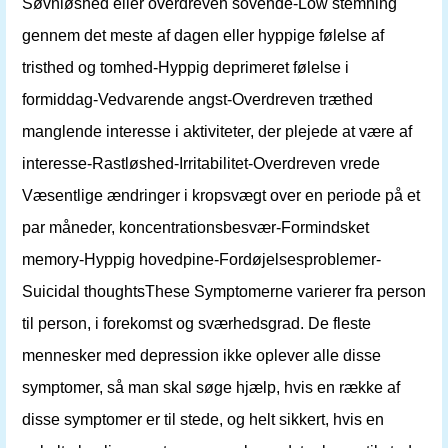
Søvnløshed eller overdreven sovende-Low stemning
gennem det meste af dagen eller hyppige følelse af
tristhed og tomhed-Hyppig deprimeret følelse i
formiddag-Vedvarende angst-Overdreven træthed
manglende interesse i aktiviteter, der plejede at være af
interesse-Rastløshed-Irritabilitet-Overdreven vrede
Væsentlige ændringer i kropsvægt over en periode på et
par måneder, koncentrationsbesvær-Formindsket
memory-Hyppig hovedpine-Fordøjelsesproblemer-
Suicidal thoughtsThese Symptomerne varierer fra person
til person, i forekomst og sværhedsgrad. De fleste
mennesker med depression ikke oplever alle disse
symptomer, så man skal søge hjælp, hvis en række af
disse symptomer er til stede, og helt sikkert, hvis en