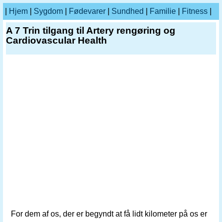
|
Hjem
|
Sygdom
|
Fødevarer
|
Sundhed
|
Familie
|
Fitness
|
A 7 Trin tilgang til Artery rengøring og
Cardiovascular Health
For dem af os, der er begyndt at få lidt kilometer på os er