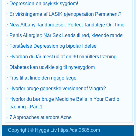
·
Depression-en psykisk sygdom!
·
Er virkningerne af LASIK øjenoperation Permanent?
·
New Albany Tandproteser: Perfect Tandpleje On Time
·
Penis Allergier: Når Sex Leads til rød, kløende rande
·
Forståelse Depression og bipolar lidelse
·
Hvordan du får mest ud af en 30 minutters træning
·
Diabetes kan udvikle sig til nyresygdom
·
Tips til at finde den rigtige læge
·
Hvorfor bruge generiske versioner af Viagra?
·
Hvorfor du bør bruge Medicine Balls In Your Cardio
træning - Part 1
·
7 Approaches at erobre Acne
Copyright © Hygge Liv https://da.0685.com