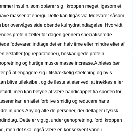
fremmer insulin, som opfører sig i kroppen meget ligesom et
 have masser af energi. Dette kan tilgås via fødevarer såsom
brug bør overvåges sideløbende kulhydratindtagelse. Hvorvidt
endes protein tæller for dagen gennem specialiserede
tede fødevarer, indtage det en halv time eller mindre efter af
 erstatter (og reparationer), beskadigede protein i
opretning og hurtige muskelmasse increase.Athletes bør,
er på at engagere sig i tilstrækkelig stretching og hvis
 blive ufleksibel, og de fleste atleter ved, at trækkes eller
fuldt, men kan betyde at være handicappet fra sporten for
sserer kan en atlet forblive smidig og reducere hans
e injuries.Any og alle de personer, der deltager i fysisk
andindtag. Dette er vigtigt under genopretning, fordi kroppen
nd, men det skal også være en konsekvent vane i