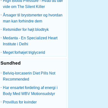
·
High Blood Pressure - Hvad du bør
vide om The Silent Killer
·
Årsager til brystsmerter og hvordan
man kan forhindre dem
·
Retsmidler for højt blodtryk
·
Medanta - En Specialized Heart
Institute i Delhi
·
Meget forhøjet triglycerid
Sundhed
·
Belviq-lorcaserin Diet Pills Not
Recommended
·
Har ensartet fordeling af energi i
Body Med WBV Motionsudstyr
·
Provillus for kvinder