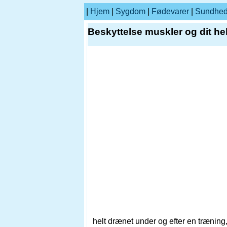
|
Hjem
|
Sygdom
|
Fødevarer
|
Sundhe
Beskyttelse muskler og dit he
helt drænet under og efter en træning, 