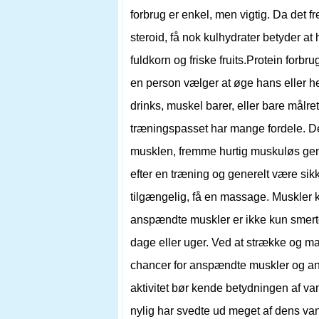
forbrug er enkel, men vigtig. Da det 
steroid, få nok kulhydrater betyder at
fuldkorn og friske fruits.Protein for
en person vælger at øge hans eller h
drinks, muskel barer, eller bare målret
træningspasset har mange fordele. Den
musklen, fremme hurtig muskuløs gen
efter en træning og generelt være sikk
tilgængelig, få en massage. Muskler kan
anspændte muskler er ikke kun smerte
dage eller uger. Ved at strække og ma
chancer for anspændte muskler og andr
aktivitet bør kende betydningen af ​​v
nylig har svedte ud meget af dens va