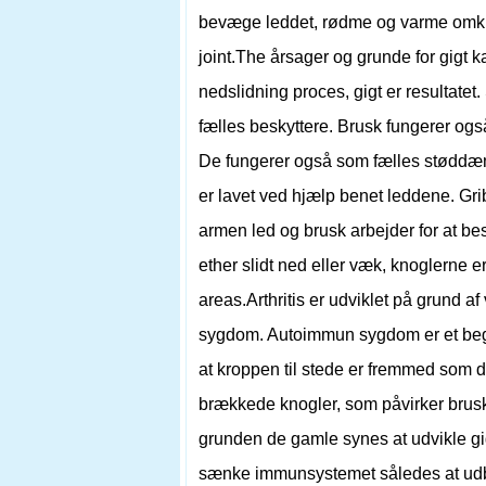
bevæge leddet, rødme og varme omkri
joint.The årsager og grunde for gigt 
nedslidning proces, gigt er resultatet
fælles beskyttere. Brusk fungerer ogs
De fungerer også som fælles støddæm
er lavet ved hjælp benet leddene. Grib
armen led og brusk arbejder for at bes
ether slidt ned eller væk, knoglerne 
areas.Arthritis er udviklet på grund 
sygdom. Autoimmun sygdom er et begre
at kroppen til stede er fremmed som de
brækkede knogler, som påvirker brusk i
grunden de gamle synes at udvikle gigt.
sænke immunsystemet således at udbyg