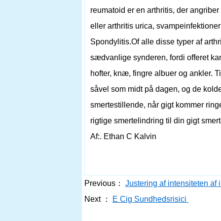
reumatoid er en arthritis, der angriber
eller arthritis urica, svampeinfektio
Spondylitis.Of alle disse typer af arth
sædvanlige synderen, fordi offeret kan
hofter, knæ, fingre albuer og ankler. 
såvel som midt på dagen, og de kolde
smertestillende, når gigt kommer ringer
rigtige smertelindring til din gigt smer
Af:. Ethan C Kalvin
Previous：
Justering af intensiteten a
Next ：
E Cig Sundhedsrisici