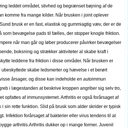
ng leddet området, stivhed og begrænset bøjning af de
kan komme fra mange kilder. Når brusken i joint oplever
. Sund brusk er en fast, elastisk og gummiagtig væv, der er de
å som bevægelse pads til fælles, der stopper knogle friktion.
pere når man går og løber producerer påvirker bevægelser
ende, boksning og strækker aktiviteter al skabe kraft i
kytte leddene fra friktion i disse områder. Når brusken er
er ubeskyttede skabe ledsmerter og hævelse i et berørt
af visse årsager, og disse kan indeholde en autoimmun
b i lægestanden at beskrive kroppen angriber sig selv tro,
t opfattes af immunsystemet. Arthritis er også forårsaget af
 sin rette funktion. Slid på brusk som alder skrider er typisk
 Infektion forårsaget af bakterier eller virus tendens til at
ge arthritis.Arthritis dukker op i mange former. Juvenil