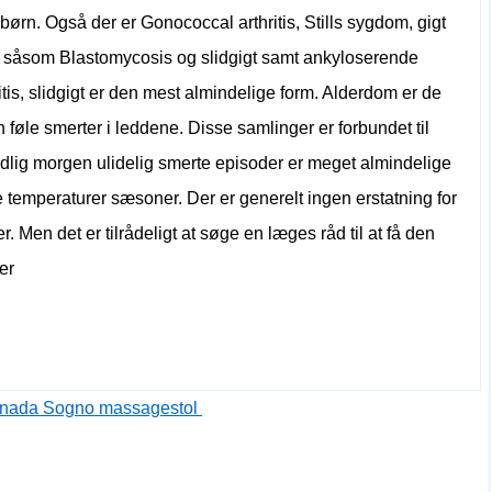
 børn. Også der er Gonococcal arthritis, Stills sygdom, gigt
ner såsom Blastomycosis og slidgigt samt ankyloserende
ritis, slidgigt er den mest almindelige form. Alderdom er de
 føle smerter i leddene. Disse samlinger er forbundet til
Tidlig morgen ulidelig smerte episoder er meget almindelige
 temperaturer sæsoner. Der er generelt ingen erstatning for
. Men det er tilrådeligt at søge en læges råd til at få den
ter
f ​​inada Sogno massagestol