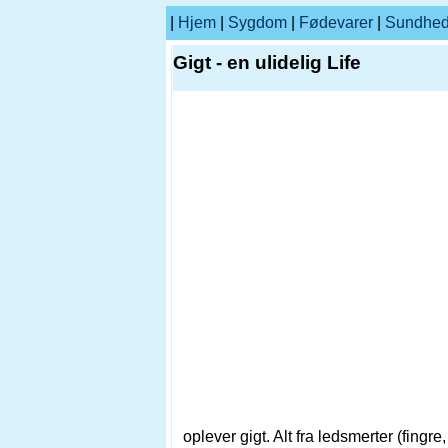
|
Hjem
|
Sygdom
|
Fødevarer
|
Sundhe
Gigt - en ulidelig Life
oplever gigt. Alt fra ledsmerter (fingre