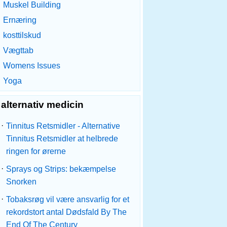
Muskel Building
Ernæring
kosttilskud
Vægttab
Womens Issues
Yoga
alternativ medicin
·
Tinnitus Retsmidler - Alternative
Tinnitus Retsmidler at helbrede
ringen for ørerne
·
Sprays og Strips: bekæmpelse
Snorken
·
Tobaksrøg vil være ansvarlig for et
rekordstort antal Dødsfald By The
End Of The Century