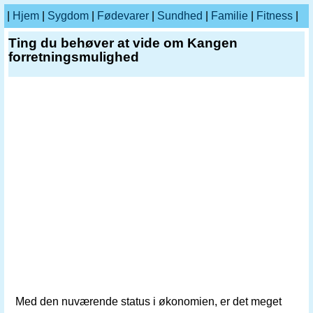
|
Hjem
|
Sygdom
|
Fødevarer
|
Sundhed
|
Familie
|
Fitness
|
Ting du behøver at vide om Kangen
forretningsmulighed
Med den nuværende status i økonomien, er det meget