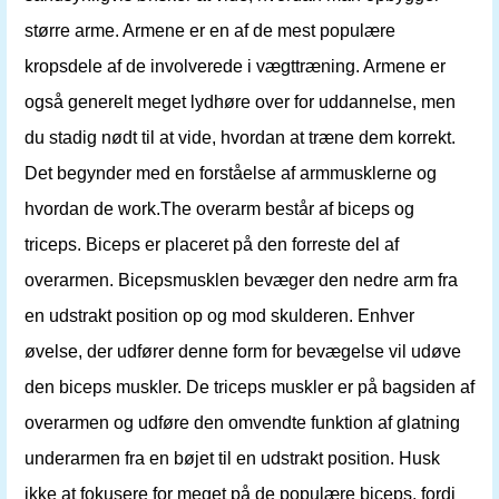
større arme. Armene er en af ​​de mest populære
kropsdele af de involverede i vægttræning. Armene er
også generelt meget lydhøre over for uddannelse, men
du stadig nødt til at vide, hvordan at træne dem korrekt.
Det begynder med en forståelse af armmusklerne og
hvordan de work.The overarm består af biceps og
triceps. Biceps er placeret på den forreste del af
overarmen. Bicepsmusklen bevæger den nedre arm fra
en udstrakt position op og mod skulderen. Enhver
øvelse, der udfører denne form for bevægelse vil udøve
den biceps muskler. De triceps muskler er på bagsiden af
​​overarmen og udføre den omvendte funktion af glatning
underarmen fra en bøjet til en udstrakt position. Husk
ikke at fokusere for meget på de populære biceps, fordi