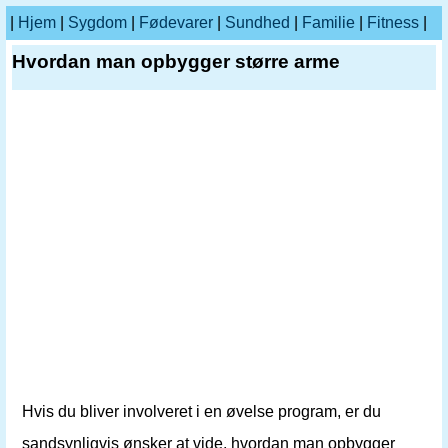
|
Hjem
|
Sygdom
|
Fødevarer
|
Sundhed
|
Familie
|
Fitness
|
Hvordan man opbygger større arme
Hvis du bliver involveret i en øvelse program, er du
sandsynligvis ønsker at vide, hvordan man opbygger