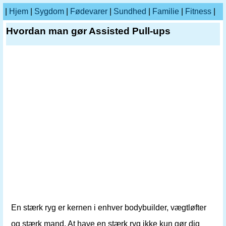
|
Hjem
|
Sygdom
|
Fødevarer
|
Sundhed
|
Familie
|
Fitness
|
Hvordan man gør Assisted Pull-ups
En stærk ryg er kernen i enhver bodybuilder, vægtløfter
og stærk mand. At have en stærk ryg ikke kun gør dig