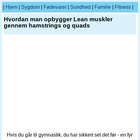
|
Hjem
|
Sygdom
|
Fødevarer
|
Sundhed
|
Familie
|
Fitness
|
Hvordan man opbygger Lean muskler
gennem hamstrings og quads
Hvis du går til gymnastik, du har sikkert set det før - en fyr