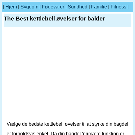
|
Hjem
|
Sygdom
|
Fødevarer
|
Sundhed
|
Familie
|
Fitness
|
The Best kettlebell øvelser for balder
Vælge de bedste kettlebell øvelser til at styrke din bagdel
er forholdsvis enkel. Da din bagdel 'primære funktion er