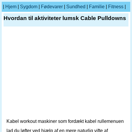
|
Hjem
|
Sygdom
|
Fødevarer
|
Sundhed
|
Familie
|
Fitness
|
Hvordan til aktiviteter lumsk Cable Pulldowns
Kabel workout maskiner som fordækt kabel rullemenuen
lad du løfter ved hjælp af en mere naturlig vifte af