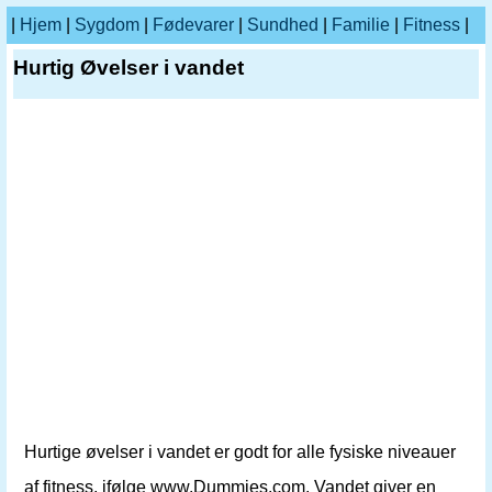
|
Hjem
|
Sygdom
|
Fødevarer
|
Sundhed
|
Familie
|
Fitness
|
Hurtig Øvelser i vandet
Hurtige øvelser i vandet er godt for alle fysiske niveauer
af fitness, ifølge www.Dummies.com. Vandet giver en