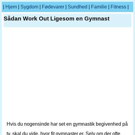
|
Hjem
|
Sygdom
|
Fødevarer
|
Sundhed
|
Familie
|
Fitness
|
Sådan Work Out Ligesom en Gymnast
Hvis du nogensinde har set en gymnastik begivenhed på
tv, skal du vide, hvor fit gymnaster er. Selv om der ofte