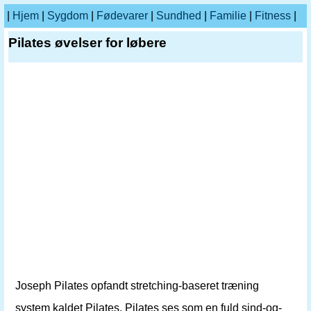
|
Hjem
|
Sygdom
|
Fødevarer
|
Sundhed
|
Familie
|
Fitness
|
Pilates øvelser for løbere
Joseph Pilates opfandt stretching-baseret træning
system kaldet Pilates. Pilates ses som en fuld sind-og-